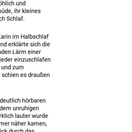
öhlich und
üde, ihr kleines
h Schlaf.
Karin im Halbschlaf
d erklärte sich die
nden Lärm einer
ieder einzuschlafen
en und zum
m schien es draußen
deutlich hörbaren
s dem unruhigen
klich lauter wurde
mer näher kamen,
lick durch das