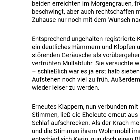
beiden erreichten im Morgengrauen, fr
beschwingt, aber auch rechtschaffen m
Zuhause nur noch mit dem Wunsch nac
Entsprechend ungehalten registrierte 
ein deutliches Hämmern und Klopfen un
störenden Geräusche als vorübergehe
verfrühten Müllabfuhr. Sie versuchte w
– schließlich war es ja erst halb sieb
Aufstehen noch viel zu früh. Außerde
wieder leiser zu werden.
Erneutes Klappern, nun verbunden mit 
Stimmen, ließ die Eheleute erneut au
Schlaf aufschrecken. Als der Krach mer
und die Stimmen ihrem Wohnmobil im
entschied sich Karin, nun doch einen B