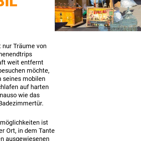
IL
t nur Träume von
henendtrips
ft weit entfernt
 besuchen möchte,
n seines mobilen
hlafen auf harten
enauso wie das
 Badezimmertür.
lmöglichkeiten ist
er Ort, in dem Tante
nen ausgewiesenen