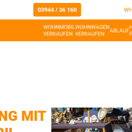
03944 / 36 160
WH
WOHNMOBIL
WOHNWAGEN
ABLAUF
VERKAUFEN
VERKAUFEN
NG MIT