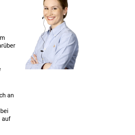
Am
arüber
e
ich an
 bei
 auf