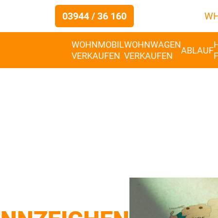
03944 / 36 160
WH
WOHNMOBIL
WOHNWAGEN
ABLAUF
VERKAUFEN
VERKAUFEN