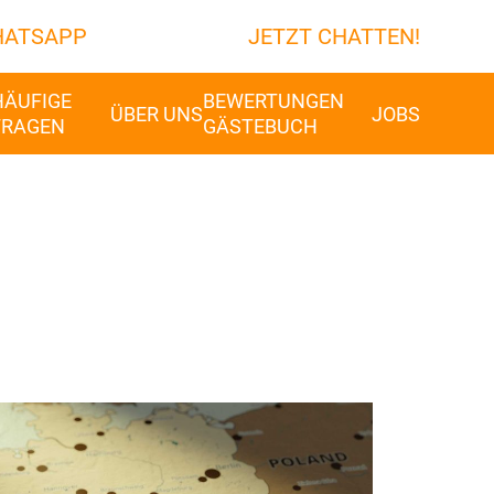
ATSAPP
JETZT CHATTEN!
HÄUFIGE
BEWERTUNGEN
ÜBER UNS
JOBS
FRAGEN
GÄSTEBUCH