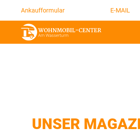
Ankaufformular
E-MAIL
UNSER MAGAZ