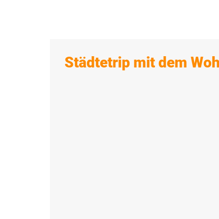
Städtetrip mit dem Wo