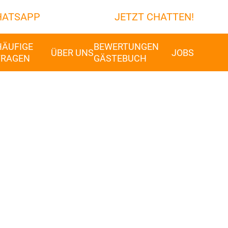
ATSAPP
JETZT CHATTEN!
HÄUFIGE
BEWERTUNGEN
ÜBER UNS
JOBS
FRAGEN
GÄSTEBUCH