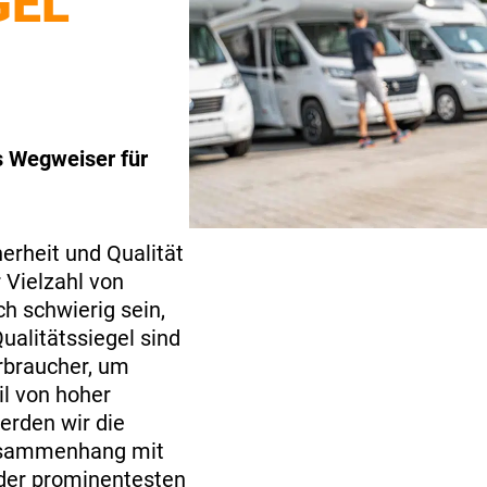
GEL
s Wegweiser für
herheit und Qualität
 Vielzahl von
h schwierig sein,
Qualitätssiegel sind
erbraucher, um
il von hoher
erden wir die
Zusammenhang mit
der prominentesten