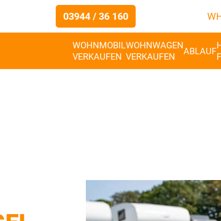
03944 / 36 160
WH
WOHNMOBIL
WOHNWAGEN
ABLAUF
VERKAUFEN
VERKAUFEN